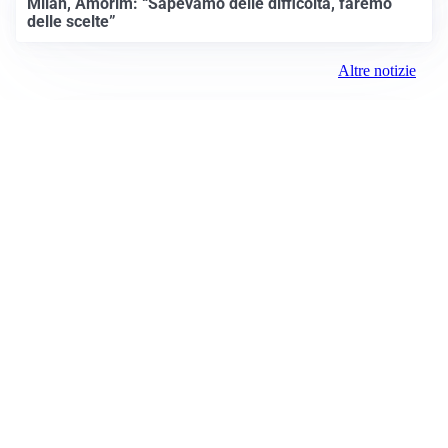
Milan, Amorim: “Sapevamo delle difficoltà, faremo
delle scelte”
Altre notizie
VIDEO PIÙ VISTI
TELEVISIONE
Medici e Medicina, diabete di tipo 1: trapianti, terapie